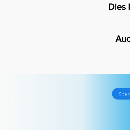
Dies 
Auc
Sprechstunden
Sta
Montag – Freitag: 9 – 17 Uhr
Samstag &
Sonntag: geschlossen