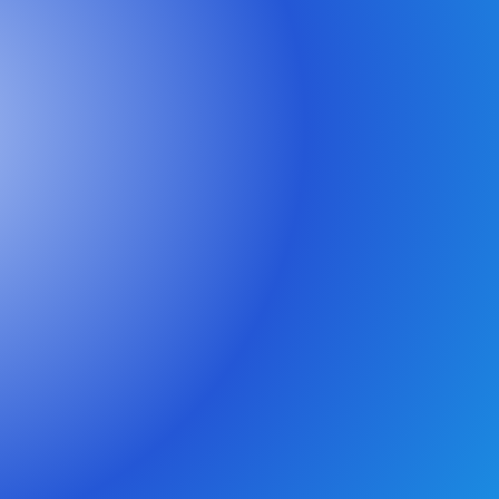
probst.de
HT
Nachname