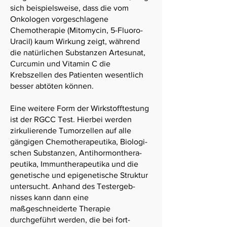
sich beispielsweise, dass die vom
Onkologen vorgeschlagene
Chemotherapie (Mitomycin, 5-Fluoro-
Uracil) kaum Wirkung zeigt, während
die natürlichen Substanzen Artesunat,
Curcumin und Vitamin C die
Krebszellen des Patienten wesentlich
besser abtöten können.
Eine weitere Form der Wirkstoff­testung
ist der RGCC Test. Hierbei werden
zirku­lierende Tumor­zellen auf alle
gängigen Chemo­thera­peutika, Biologi­
schen Substanzen, Anti­hormon­thera­
peutika, Immun­thera­peutika und die
genetische und epi­genetische Struktur
untersucht. Anhand des Test­ergeb­
nisses kann dann eine
maßgeschneiderte Therapie
durchgeführt werden, die bei fort­